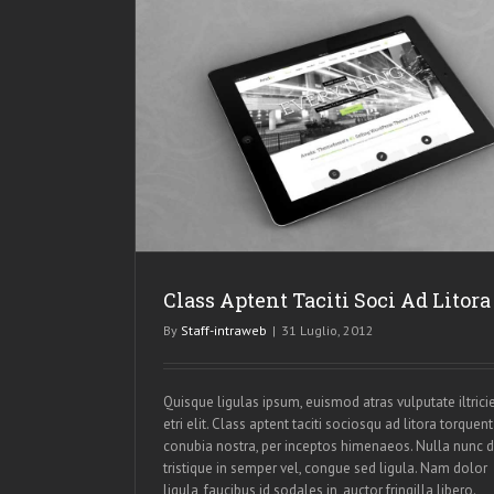
 Litora
s
Class Aptent Taciti Soci Ad Litora
By
Staff-intraweb
|
31 Luglio, 2012
Quisque ligulas ipsum, euismod atras vulputate iltrici
etri elit. Class aptent taciti sociosqu ad litora torquent
conubia nostra, per inceptos himenaeos. Nulla nunc d
tristique in semper vel, congue sed ligula. Nam dolor
ligula, faucibus id sodales in, auctor fringilla libero.