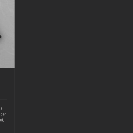
es
 per
ui,