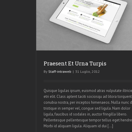
is
Praesent Et Urna Turpis
By
Staff-intraweb
|
31 Luglio, 2012
Quisque ligulas ipsum, euismod atras vulputate iltrici
etri elit. Class aptent taciti sociosqu ad litora torquent
conubia nostra, per inceptos himenaeos. Nulla nunc d
tristique in semper vel, congue sed ligula. Nam dolor
ligula, faucibus id sodales in, auctor fringilla libero.
Pellentesque pellentesque tempor tellus eget hendrer
Morbi id aliquam ligula. Aliquam id dui […]