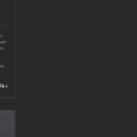
es
 per
ui,
it.
0