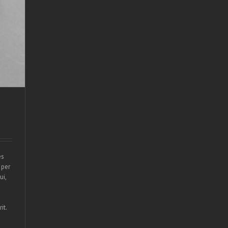
es
 per
ui,
it.