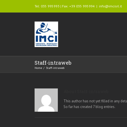
Tel: 035 995993 | Fax: +39 035 995994
|
info@imcisrl.it
Staff-intraweb
Home
/
Staff-intraweb
About
Staff-intraweb
This author has not yet filled in any deta
So far has created 7 blog entries.