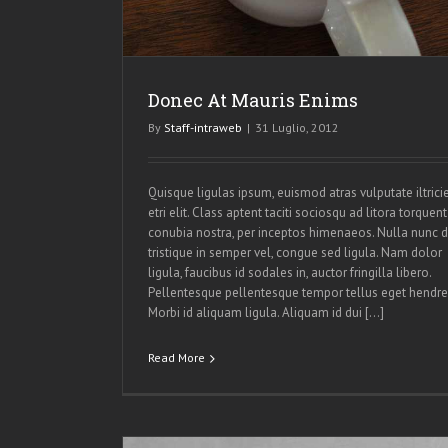
Donec At Mauris Enims
By
Staff-intraweb
|
31 Luglio, 2012
Quisque ligulas ipsum, euismod atras vulputate iltrici
etri elit. Class aptent taciti sociosqu ad litora torquent
conubia nostra, per inceptos himenaeos. Nulla nunc d
tristique in semper vel, congue sed ligula. Nam dolor
ligula, faucibus id sodales in, auctor fringilla libero.
Pellentesque pellentesque tempor tellus eget hendrer
Morbi id aliquam ligula. Aliquam id dui […]
Read More