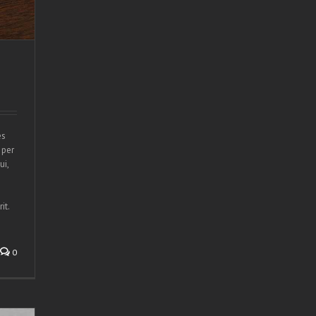
es
 per
ui,
it.
0