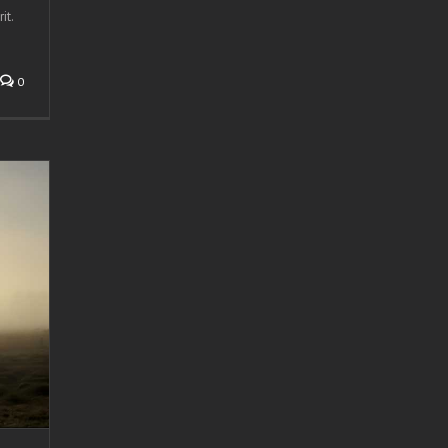
it.
0